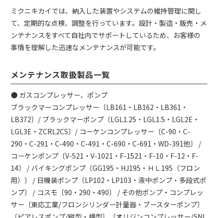
ミクニキカイでは、納入した装置やシステムの維持管理に関し
て、定期的な点検、調整を行っています。設計・製造・販売・メ
ンテナンスをすべて自社内でサポートしているため、お客様の
事情を理解した迅速なメンテナンスが可能です。
メンテナンス取扱製品一覧
● ガスコンプレッサー、ポンプ
ブラックマーコンプレッサー〔LB161・LB162・LB361・
LB372〕/ ブラックマーポンプ〔LGL1.25・LGL1.5・LGL2E・
LGL3E・ZCRL2CS〕/ コーケンコンプレッサー〔C-90・C-
290・C-291・C-490・C-491・C-690・C-691・WD-391他〕 /
コーケンポンプ〔V-521・V-1021・F-1521・F-10・F-12・F-
14〕 / バイキングポンプ〔GG195・HJ195・ＨＬ195（フロン
用）〕 / 日機装ポンプ〔LP102・LP103・液中ポンプ・多段式ポ
ンプ〕 / コスモ〔90・290・490〕 / その他ポンプ・コンプレッ
サー〔東応工業/フロンシリンダー計量器・ブースターポンプ〕
〔ピアレスポンプ/縦型・横型〕〔オリジンコンプレッサー/SNL