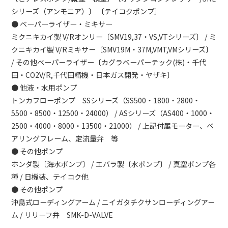
シリーズ（アンモニア）〕 〔テイコクポンプ〕
● ベーパーライザー・ミキサー
ミクニキカイ製 V/Rオンリー〔SMV19,37・VS,VTシリーズ〕 / ミ
クニキカイ製 V/Rミキサー〔SMV19M・37M,VMT,VMシリーズ〕
/ その他ベーパーライザー〔カグラベーパーテック(株)・千代
田・CO2V/R,千代田精機・日本ガス開発・ヤザキ〕
● 他液・水用ポンプ
トンカフローポンプ SSシリーズ（SS500・1800・2800・
5500・8500・12500・24000） / ASシリーズ（AS400・1000・
2500・4000・8000・13500・21000） / 上記付属モーター、ベ
アリングフレーム、定流量弁 等
● その他ポンプ
ホンダ製〔海水ポンプ〕 / エバラ製〔水ポンプ〕 / 真空ポンプ各
種 / 日機装、テイコク他
● その他ポンプ
沖島式ローディングアーム / ニイガタチクサンローディングアー
ム / リリーフ弁 SMK-D-VALVE